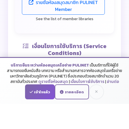
รายชื่อห้องสมุดสมาชิก PULINET
Member
See the list of member libraries
เงื่อนไขการใช้บริการ (Service
Conditions)
บริการยืมระหว่างห้องสมุดเครือข่าย PULINET
เป็นบริการที่ให้ผู้ใช้
1. ผู้มีสิทธิ์ใช้บริการ
สามารถขอยืมหนังสือ บทความ หรือสำเนาเอกสารจากห้องสมุดในเครือข่าย
มหาวิทยาลัยส่วนภูมิภาค (PULINET) ซึ่งประกอบด้วยสมาชิกจำนวน 20
ได้แก่ นักศึกษา อาจารย์ และบุคลากรในสถาบัน
สถาบันทั่วประเทศ
ดูรายชื่อห้องสมุด
|
เงื่อนไขการใช้บริการ
|
อ่านต่อ
สมาชิก PULINET
เข้าใจแล้ว
รายละเอียด
Eligible users: Students, faculty, and staff of
ระบบ PULINET ILL
เวอร์ชัน 2.1.0
PULINET member institutions.
2. ทรัพยากรสารสนเทศที่สามารถขอใช้
บริการ